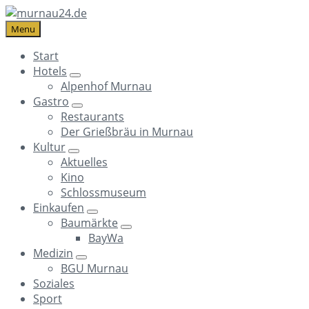
Skip
Skip
Skip
to
to
to
Menu
content
main
footer
Start
navigation
Hotels
Alpenhof Murnau
Gastro
Restaurants
Der Grießbräu in Murnau
Kultur
Aktuelles
Kino
Schlossmuseum
Einkaufen
Baumärkte
BayWa
Medizin
BGU Murnau
Soziales
Sport