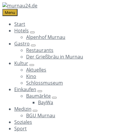
Skip
Skip
Skip
to
to
to
Menu
content
main
footer
Start
navigation
Hotels
Alpenhof Murnau
Gastro
Restaurants
Der Grießbräu in Murnau
Kultur
Aktuelles
Kino
Schlossmuseum
Einkaufen
Baumärkte
BayWa
Medizin
BGU Murnau
Soziales
Sport