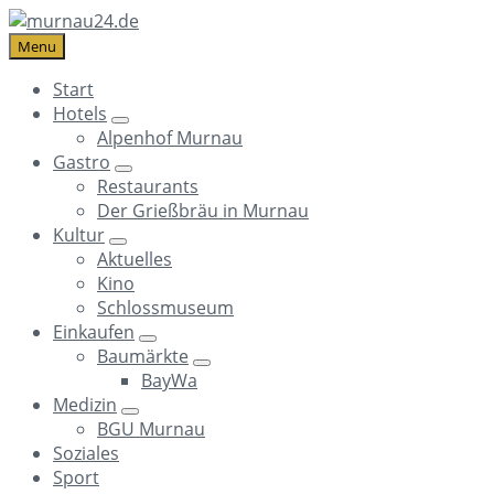
Skip
Skip
Skip
to
to
to
Menu
content
main
footer
Start
navigation
Hotels
Alpenhof Murnau
Gastro
Restaurants
Der Grießbräu in Murnau
Kultur
Aktuelles
Kino
Schlossmuseum
Einkaufen
Baumärkte
BayWa
Medizin
BGU Murnau
Soziales
Sport